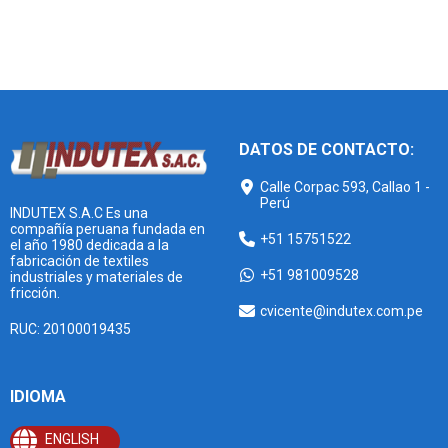
DATOS DE CONTACTO:
Calle Corpac 593, Callao 1 -
Perú
INDUTEX S.A.C Es una
compañía peruana fundada en
+51 15751522
el año 1980 dedicada a la
fabricación de textiles
+51 981009528
industriales y materiales de
fricción.
cvicente@indutex.com.pe
RUC: 20100019435
IDIOMA
ENGLISH